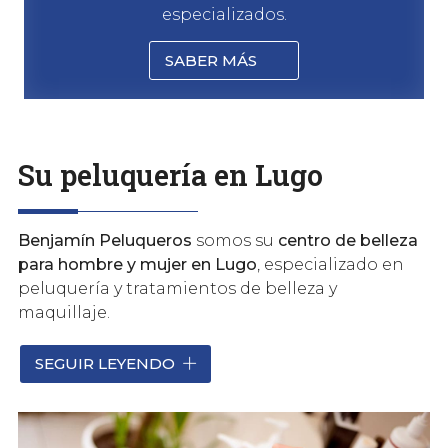
especializados.
SABER MÁS
Su peluquería en Lugo
Benjamín Peluqueros
somos su
centro de belleza
para hombre y mujer en Lugo
, especializado en
peluquería y tratamientos de belleza y
maquillaje.
Iniciamos nuestra andadura profesional en
SEGUIR LEYENDO
Barcelona, donde comenzamos la actividad de
peluquería y, posteriormente, nos trasladamos a
Lugo, donde ejercemos actualmente. Si está